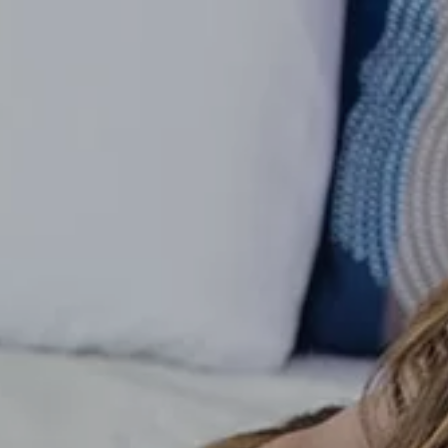
Dial CB
Les Séductrices
SMS
Visio